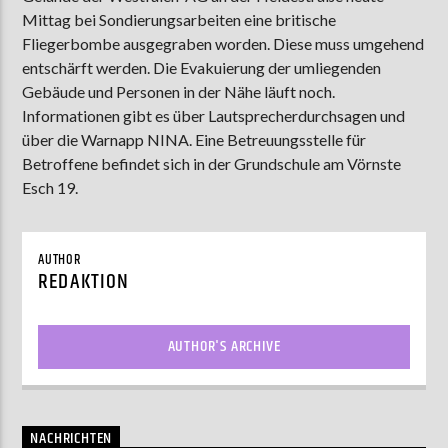
Mittag bei Sondierungsarbeiten eine britische
Fliegerbombe ausgegraben worden. Diese muss umgehend
entschärft werden. Die Evakuierung der umliegenden
AKTUELLE SENDUNG
Gebäude und Personen in der Nähe läuft noch.
MOEBIUS
Informationen gibt es über Lautsprecherdurchsagen und
12:00
24:00
über die Warnapp NINA. Eine Betreuungsstelle für
Betroffene befindet sich in der Grundschule am Vörnste
Esch 19.
ZU HÖREN IN
Münster
90,9 MHz
Steinfurt
103,9 MHz
AUTHOR
REDAKTION
AUTHOR'S ARCHIVE
NACHRICHTEN