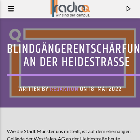
BLINDGÄNGERENTSCHÄRFU
AN DER HEIDESTRASSE
WRITTEN BY
REDAKTION
ON 18. MAI 2022
AKTUELLER TRACK
IDONTKNOW
Wie die Stadt Münster uns mitteilt, ist auf dem ehemaligen
JAMIE XX
Gelände der Westfalen-AG an der Heidestraße heute