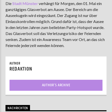
Die
Stadt Münster
verhängt für Morgen, den 01. Mai ein
ganztägiges Glasverbot am Aasee. Der Bereich um die
Aaseekugeln wird eingezäunt. Der Zugang ist nur über
AKTUELLE SENDUNG
Einlasskontrollen möglich. Grund dafür ist, dass der Aasee
MOEBIUS
in den letzten Jahren zum beliebten Party-Hotspot wurde.
Das Glasverbot soll das Verletzungsrisiko der Feiernden
12:00
24:00
senken. Zudem ist ein Awareness Team vor Ort, an das sich
Feiernde jederzeit wenden können.
ZU HÖREN IN
Münster
90,9 MHz
Steinfurt
103,9 MHz
AUTHOR
REDAKTION
AUTHOR'S ARCHIVE
NACHRICHTEN