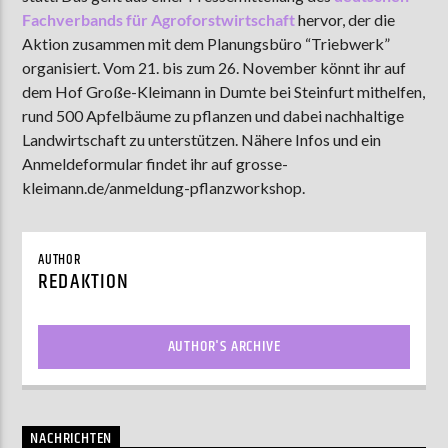
Fachverbands für Agroforstwirtschaft
hervor, der die
Aktion zusammen mit dem Planungsbüro “Triebwerk”
organisiert. Vom 21. bis zum 26. November könnt ihr auf
AKTUELLE SENDUNG
dem Hof Große-Kleimann in Dumte bei Steinfurt mithelfen,
MOEBIUS
rund 500 Apfelbäume zu pflanzen und dabei nachhaltige
00:00
09:00
Landwirtschaft zu unterstützen. Nähere Infos und ein
Anmeldeformular findet ihr auf grosse-
kleimann.de/anmeldung-pflanzworkshop.
ZU HÖREN IN
Münster
90,9 MHz
Steinfurt
103,9 MHz
AUTHOR
REDAKTION
AUTHOR'S ARCHIVE
NACHRICHTEN