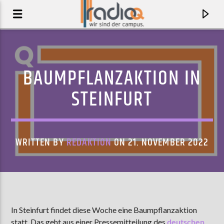
BAUMPFLANZAKTION IN
STEINFURT
WRITTEN BY
REDAKTION
ON 21. NOVEMBER 2022
AKTUELLER TRACK
STUPID SONG
In Steinfurt findet diese Woche eine Baumpflanzaktion
OLIVIA RODRIGO
statt. Das geht aus einer Pressemitteilung des
deutschen