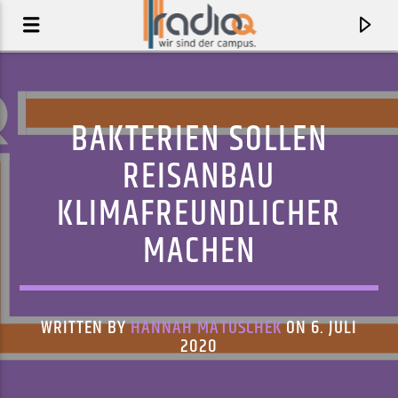
BAKTERIEN SOLLEN
REISANBAU
KLIMAFREUNDLICHER
MACHEN
WRITTEN BY
HANNAH MATUSCHEK
ON 6. JULI
AKTUELLER TRACK
2020
PARASITE
GOGO PENGUIN