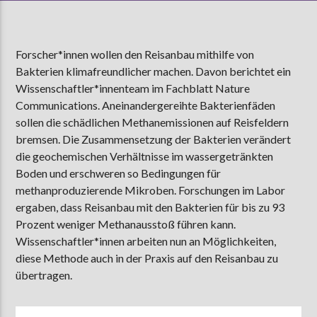
Forscher*innen wollen den Reisanbau mithilfe von
AKTUELLE SENDUNG
Bakterien klimafreundlicher machen. Davon berichtet ein
MOEBIUS
Wissenschaftler*innenteam im Fachblatt Nature
00:00
18:00
Communications. Aneinandergereihte Bakterienfäden
sollen die schädlichen Methanemissionen auf Reisfeldern
bremsen. Die Zusammensetzung der Bakterien verändert
ZU HÖREN IN
Münster
90,9 MHz
Steinfurt
103,9 MHz
die geochemischen Verhältnisse im wassergetränkten
Boden und erschweren so Bedingungen für
methanproduzierende Mikroben. Forschungen im Labor
ergaben, dass Reisanbau mit den Bakterien für bis zu 93
Prozent weniger Methanausstoß führen kann.
Wissenschaftler*innen arbeiten nun an Möglichkeiten,
diese Methode auch in der Praxis auf den Reisanbau zu
übertragen.