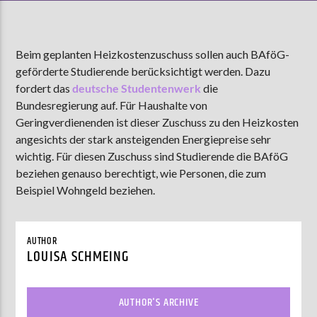
Beim geplanten Heizkostenzuschuss sollen auch BAföG-
AKTUELLE SENDUNG
geförderte Studierende berücksichtigt werden. Dazu
MOEBIUS
fordert das
deutsche Studentenwerk
die
12:00
24:00
Bundesregierung auf. Für Haushalte von
Geringverdienenden ist dieser Zuschuss zu den Heizkosten
angesichts der stark ansteigenden Energiepreise sehr
ZU HÖREN IN
Münster
90,9 MHz
Steinfurt
103,9 MHz
wichtig. Für diesen Zuschuss sind Studierende die BAföG
beziehen genauso berechtigt, wie Personen, die zum
Beispiel Wohngeld beziehen.
AUTHOR
LOUISA SCHMEING
AUTHOR'S ARCHIVE