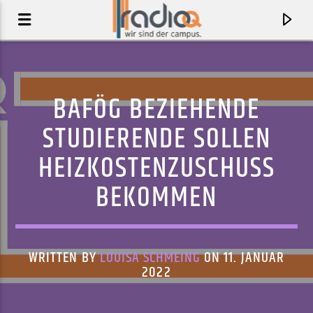
BAFÖG BEZIEHENDE
STUDIERENDE SOLLEN
HEIZKOSTENZUSCHUSS
BEKOMMEN
WRITTEN BY
LOUISA SCHMEING
ON 11. JANUAR
AKTUELLER TRACK
2022
DIE LEUDE
FÜNF STERNE DELUXE