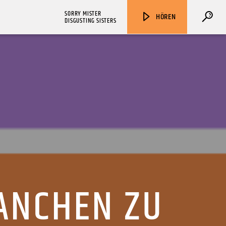
SORRY MISTER
HÖREN
DISGUSTING SISTERS
ZU HÖREN IN
Münster
90,9 MHz
Steinfurt
103,9 MHz
ANCHEN ZU