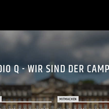
IO Q - WIR SIND DER CAM
MITMACHEN