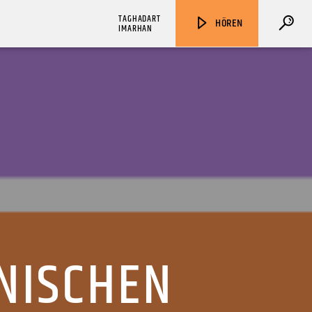
TAGHADART
HÖREN
IMARHAN
ZU HÖREN IN
Münster
90,9 MHz
Steinfurt
103,9 MHz
NISCHEN