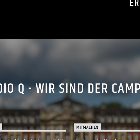
ER
IO Q - WIR SIND DER CAM
MITMACHEN