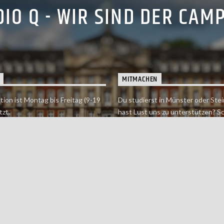
IO Q - WIR SIND DER CAM
MITMACHEN
tion ist Montag bis Freitag (9-19
Du studierst in Münster oder Stei
tzt.
hast Lust uns zu unterstützen? S
 erreichst findet du hier.
einfach in der Redaktion vorbei o
dich bei uns.
Jetzt mitmachen