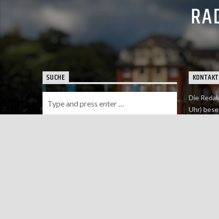
RAD
SUCHE
KONTAKT
Die Redak
Uhr) bese
Wie du uns