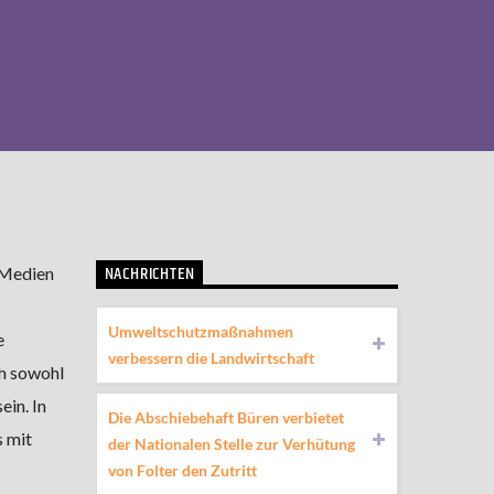
NACHRICHTEN
e Medien
Umweltschutzmaßnahmen
e
verbessern die Landwirtschaft
ch sowohl
ein. In
Die Abschiebehaft Büren verbietet
s mit
der Nationalen Stelle zur Verhütung
von Folter den Zutritt