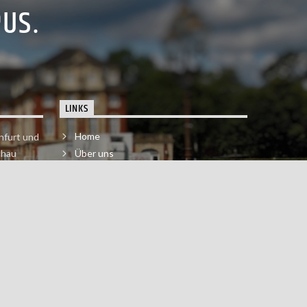
PUS.
LINKS
Home
nfurt und
chau
Über uns
der melde
Impressum & Datenschutzerklärung