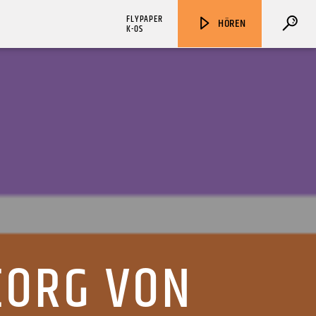
FLYPAPER
HÖREN
K-OS
ZU HÖREN IN
Münster
90,9 MHz
Steinfurt
103,9 MHz
EORG VON