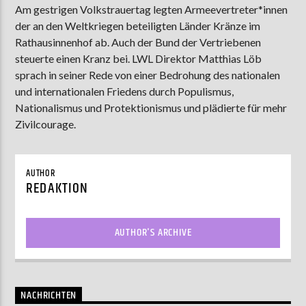
Am gestrigen Volkstrauertag legten Armeevertreter*innen
der an den Weltkriegen beteiligten Länder Kränze im
Rathausinnenhof ab. Auch der Bund der Vertriebenen
AKTUELLE SENDUNG
steuerte einen Kranz bei. LWL Direktor Matthias Löb
MOEBIUS
sprach in seiner Rede von einer Bedrohung des nationalen
und internationalen Friedens durch Populismus,
00:00
18:00
Nationalismus und Protektionismus und plädierte für mehr
Zivilcourage.
ZU HÖREN IN
Münster
90,9 MHz
Steinfurt
103,9 MHz
AUTHOR
REDAKTION
AUTHOR'S ARCHIVE
NACHRICHTEN