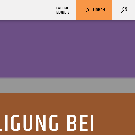
CALL ME
HÖREN
BLONDIE
ZU HÖREN IN
Münster
90,9 MHz
Steinfurt
103,9 MHz
LIGUNG BEI