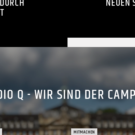
 DURCH
NEUEN 
T
IO Q - WIR SIND DER CAM
MITMACHEN