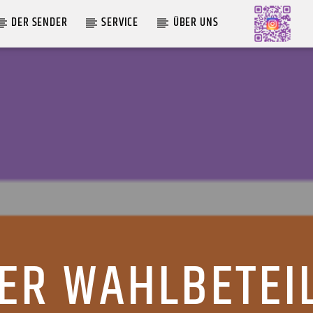
DER SENDER
SERVICE
ÜBER UNS
AKTUELLE SENDUNG
MOEBIUS
12:00
18:00
ER WAHLBETEI