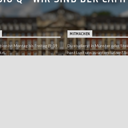
MITMACHEN
tion ist Montag bis Freitag (9-19
Du studierst in Münster oder Stei
tzt.
hast Lust uns zu unterstützen? S
 erreichst findet du hier.
einfach in der Redaktion vorbei o
dich bei uns.
Jetzt mitmachen