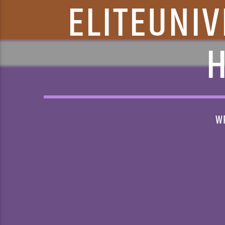
ELITEUNIV
H
W