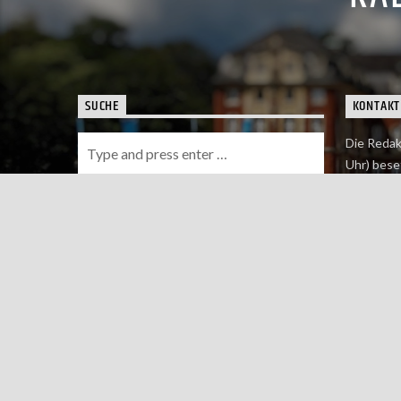
SUCHE
KONTAKT
Die Redak
Uhr) bese
Wie du uns