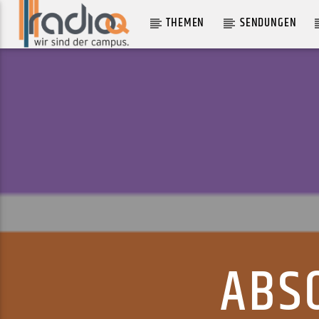
THEMEN
SENDUNGEN
AKTUELLER TRACK
BU GECE KÜL OLDUM
ENGIN
ABS