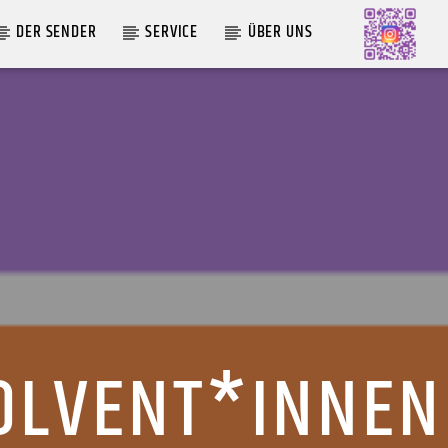
DER SENDER
SERVICE
ÜBER UNS
AKTUELLE SENDUNG
MOEBIUS
19:00
24:00
OLVENT*INNEN