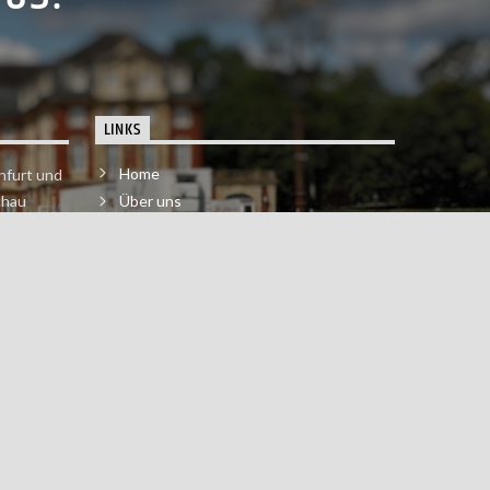
LINKS
Home
nfurt und
chau
Über uns
der melde
Impressum & Datenschutzerklärung