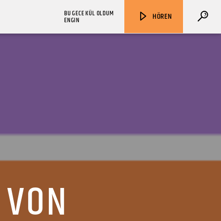
BU GECE KÜL OLDUM
HÖREN
ENGIN
ZU HÖREN IN
Münster
90,9 MHz
Steinfurt
103,9 MHz
 VON