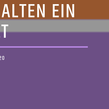
HALTEN EIN
LT
20