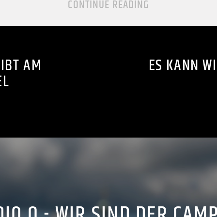
CONTINUE READING
IBT AM
ES KANN W
EL
IO Q - WIR SIND DER CAM