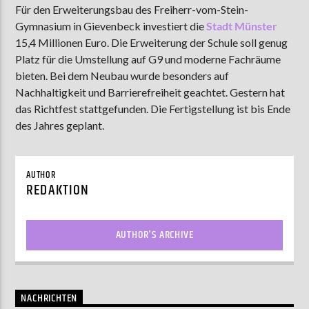
Für den Erweiterungsbau des Freiherr-vom-Stein-
Gymnasium in Gievenbeck investiert die
Stadt Münster
15,4 Millionen Euro. Die Erweiterung der Schule soll genug
AKTUELLE SENDUNG
Platz für die Umstellung auf G9 und moderne Fachräume
MOEBIUS
bieten. Bei dem Neubau wurde besonders auf
Nachhaltigkeit und Barrierefreiheit geachtet. Gestern hat
00:00
09:00
das Richtfest stattgefunden. Die Fertigstellung ist bis Ende
des Jahres geplant.
ZU HÖREN IN
Münster
90,9 MHz
Steinfurt
103,9 MHz
AUTHOR
REDAKTION
AUTHOR'S ARCHIVE
NACHRICHTEN