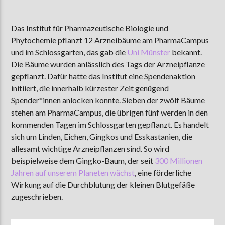
Das Institut für Pharmazeutische Biologie und
Phytochemie pflanzt 12 Arzneibäume am PharmaCampus
AKTUELLE SENDUNG
MOEBIUS
und im Schlossgarten,
das gab die
Uni Münster
bekannt.
Die Bäume wurden anlässlich des Tags der Arzneipflanze
12:00
24:00
gepflanzt. Dafür hatte das Institut eine Spendenaktion
initiiert, die innerhalb kürzester Zeit genügend
Spender*innen anlocken konnte. Sieben der zwölf Bäume
ZU HÖREN IN
Münster
90,9 MHz
Steinfurt
103,9 MHz
stehen am PharmaCampus, die übrigen fünf werden in den
kommenden Tagen im Schlossgarten gepflanzt. Es handelt
sich um Linden, Eichen, Gingkos und Esskastanien, die
allesamt wichtige Arzneipflanzen sind. So wird
beispielweise dem Gingko-Baum, der seit
300 Millionen
Jahren auf unserem Planeten wächst
, eine förderliche
Wirkung auf die Durchblutung der kleinen Blutgefäße
zugeschrieben.