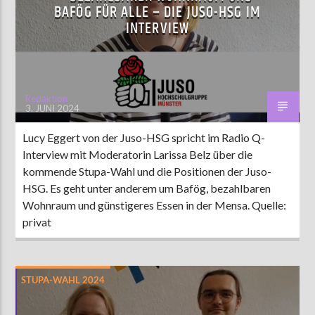
BAFÖG FÜR ALLE – DIE JUSO-HSG IM
INTERVIEW
AKTUELLE SENDUNG
MOEBIUS
19:00
24:00
Redaktion
3. JUNI 2024
Lucy Eggert von der Juso-HSG spricht im Radio Q-
ZU HÖREN IN
Münster
90,9 MHz
Steinfurt
103,9 MHz
Interview mit Moderatorin Larissa Belz über die
kommende Stupa-Wahl und die Positionen der Juso-
HSG. Es geht unter anderem um Bafög, bezahlbaren
Wohnraum und günstigeres Essen in der Mensa. Quelle:
privat
STUPA-WAHL 2024