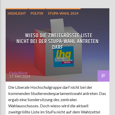
HIGHLIGHT
POLITIK
STUPA-WAHL 2024
WIESO DIE ZWEITGRÖSSTE LISTE N
ICHT BEI DER STUPA-WAHL ANTRETEN D
ARF
Paula Klüver
17. MAI 2024
Die Liberale Hochschulgruppe darf nicht bei der
kommenden Studierendenparlamentswahl antreten. Das
ergab eine Sondersitzung des zentralen
Wahlausschusses. Doch wieso wird die aktuell
zweitgrößte Liste im StuPa nicht auf dem Wahlzettel