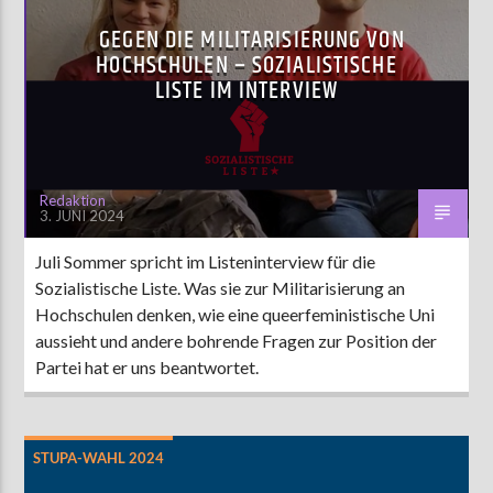
GEGEN DIE MILITARISIERUNG VON
HOCHSCHULEN – SOZIALISTISCHE
LISTE IM INTERVIEW
Redaktion
3. JUNI 2024
Juli Sommer spricht im Listeninterview für die
Sozialistische Liste. Was sie zur Militarisierung an
Hochschulen denken, wie eine queerfeministische Uni
aussieht und andere bohrende Fragen zur Position der
Partei hat er uns beantwortet.
STUPA-WAHL 2024