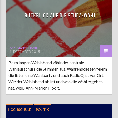
RÜCKBLICK AUF DIE STUPA-WAHL
AKTUELLE SENDUNG
LIVE VON DER AUSZÄHLUNG
09:00
12:00
Ann-Marlen Hoolt
1. DEZEMBER 2015
ZU HÖREN IN
Münster
90,9 MHz
Steinfurt
103,9 MHz
Beim langen Wahlabend zählt der zentrale
Wahlausschuss die Stimmen aus. Währenddessen feiern
die listen eine Wahlparty und auch RadioQ ist vor Ort.
Wie der Wahlabend ablief und was die Wahl ergeben
hat, weiß Ann-Marlen Hoolt.
HOCHSCHULE
POLITIK