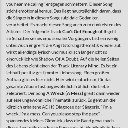
you hear me calling” entgegen schmettern. Dieser Song
sticht emotional heraus. Das liegt hauptsächlich daran, dass
die Sängerin in diesem Song suizidale Gedanken
verarbeitet. Es macht diesen Song auch zum dunkelsten des
Albums. Der folgende Track
Can’t Get Enough of It
geht
im Schatten seines emotionalen Vorgängers fast ein wenig
unter. Auch er greift die Angststörungsthematik wieder auf,
wirkt allerdings lyrisch und musiklisch lange nicht so
eindrücklich wie Shadow Of A Doubt. Auf die hellen Seiten
des Lebens zieht einen der Track
Literary Mind.
Es ist ein
lebhaft positiv gestimmter Liebessong. Einen großen
Aufbau gibt es hier nicht. Hier wird einfach nur, für das
gesamte Album fast ungewöhnlich fröhlich, die Liebe
zelebriert. Der Song
A Wreck (A Mess)
greift dann wieder
auf eine ungewöhnliche Thematik zurück. Es geht um die
kürzlich erhaltene ADHS Diagnose der Sängerin. “I’m a
wreck, I’m a mess. Can you please stop the pace” –
spannendes kleines Gimmick, dass die Band genau nach
dieser Textzeile eine kurze Pause macht. Ein Highlight kurz