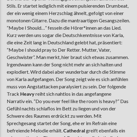
Stils. Er startet lediglich mit einem pulsierenden Drumbeat,
der ein wenig einem Herzschlag ähnelt, gefolgt von einer
monotonen Gitarre. Dazu die mantraartigen Gesangszeilen.
“Maybe I Should…” fesseln die Hörer*innen an das Lied.
Kurz werden uns sogar die Deutschkenntnisse von Karla,
die eine Zeit lang in Deutschland gelebt hat, präsentiert:
“Maybe I should pray to Der Retter. Mutter, Vater,
Geschwister”. Man merkt, hier braut sich etwas zusammen.
Irgendwann kann der Song nicht mehr an sich halten und
explodiert. Wird dabei aber wunderbar durch die Stimme
von Karla aufgefangen. Der Song zeigt wie es sich anfühlen
muss von Angstattacken paralysiert zu sein. Der folgende
Track
Heavy
reiht sich nahtlos in das angefangene
Narrativ ein. “Do you ever feel like the room is heavy?” Das
Gefühl nachts schlaflos im Bett zu liegen und von der
Schwere des Raumes erdrückt zu werden. Mit
Sprechgesang startet der Song, ehe er im Refrain eine
befreiende Melodie erhält.
Cathedral
greift ebenfalls ein