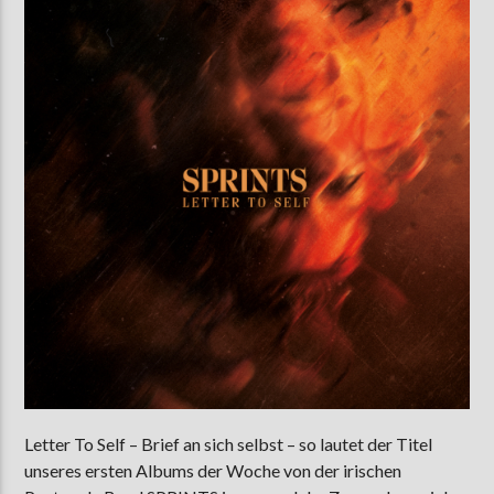
AKTUELLE SENDUNG
MOEBIUS
00:00
09:00
ZU HÖREN IN
Münster
90,9 MHz
Steinfurt
103,9 MHz
Letter To Self – Brief an sich selbst – so lautet der Titel
unseres ersten Albums der Woche von der irischen