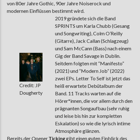
von 80er Jahre Gothic, 90er Jahre Noiserock und
modernen Einflüssen bestimmt wird.
2019 gründete sich die Band
SPRINTS um Karla Chubb (Gesang
und Songwriting), Colm O’Reilly
(Gitarre), Jack Callan (Schlagzeug)
und Sam McCann (Bass) nach einem
Gig der Band Savage in Dublin.
Seitdem folgten mit “Manifesto”
(2021) und “Modern Job” (2022)
zwei EPs. Letter To Self ist jetzt das
Credit: JP
heiß erwartete Debütalbum der
Dougherty
Band. 11 Tracks warten auf die
Hörer*innen, die vor allem durch den
prägnanten Songaufbau (sehr ruhig
und leise bis hin zur kompletten
Eskalation) so wie die lyrisch intime
Atmosphäre glänzen.
Bereits der Opener
Ticking
gibt einen guten Einblick des