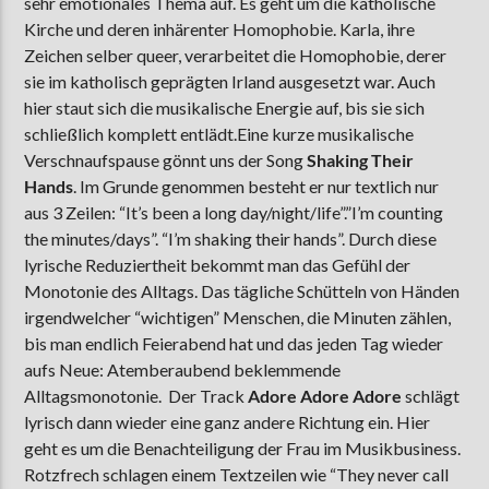
sehr emotionales Thema auf. Es geht um die katholische
Kirche und deren inhärenter Homophobie. Karla, ihre
Zeichen selber queer, verarbeitet die Homophobie, derer
sie im katholisch geprägten Irland ausgesetzt war. Auch
hier staut sich die musikalische Energie auf, bis sie sich
schließlich komplett entlädt.Eine kurze musikalische
Verschnaufspause gönnt uns der Song
Shaking Their
Hands
. Im Grunde genommen besteht er nur textlich nur
aus 3 Zeilen: “It’s been a long day/night/life”.”I’m counting
the minutes/days”. “I’m shaking their hands”. Durch diese
lyrische Reduziertheit bekommt man das Gefühl der
Monotonie des Alltags. Das tägliche Schütteln von Händen
irgendwelcher “wichtigen” Menschen, die Minuten zählen,
bis man endlich Feierabend hat und das jeden Tag wieder
aufs Neue: Atemberaubend beklemmende
Alltagsmonotonie. Der Track
Adore Adore Adore
schlägt
lyrisch dann wieder eine ganz andere Richtung ein. Hier
geht es um die Benachteiligung der Frau im Musikbusiness.
Rotzfrech schlagen einem Textzeilen wie “They never call