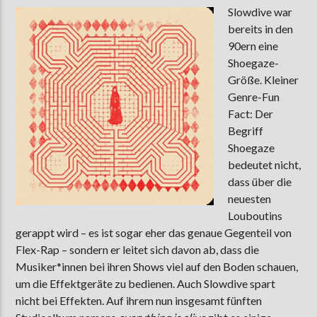
Slowdive war
bereits in den
90ern eine
AKTUELLE SENDUNG
Shoegaze-
MOEBIUS
Größe. Kleiner
00:00
09:00
Genre-Fun
Fact: Der
Begriff
Shoegaze
ZU HÖREN IN
Münster
90,9 MHz
Steinfurt
103,9 MHz
bedeutet nicht,
dass über die
neuesten
Louboutins
gerappt wird – es ist sogar eher das genaue Gegenteil von
Flex-Rap – sondern er leitet sich davon ab, dass die
Musiker*innen bei ihren Shows viel auf den Boden schauen,
um die Effektgeräte zu bedienen. Auch Slowdive spart
nicht bei Effekten. Auf ihrem nun insgesamt fünften