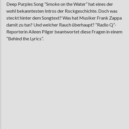
Deep Purples Song “Smoke on the Water” hat eines der
wohl bekanntesten Intros der Rockgeschichte. Doch was
steckt hinter dem Songtext? Was hat Musiker Frank Zappa
AKTUELLE SENDUNG
damit zu tun? Und welcher Rauch überhaupt? “Radio Q”-
MOEBIUS
Reporterin Aileen Pilger beantwortet diese Fragen in einem
“Behind the Lyrics”.
00:00
09:00
ZU HÖREN IN
Münster
90,9 MHz
Steinfurt
103,9 MHz