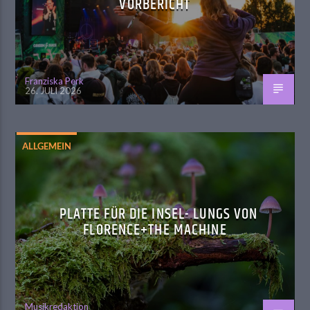
VORBERICHT
Franziska Perk
26. JULI 2026
ALLGEMEIN
PLATTE FÜR DIE INSEL- LUNGS VON
FLORENCE+THE MACHINE
Musikredaktion