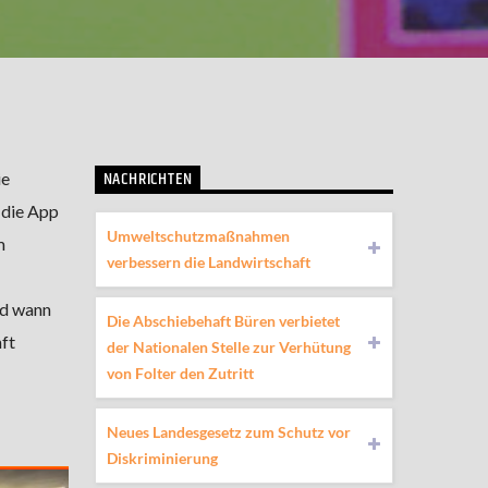
NACHRICHTEN
ie
 die App
Umweltschutzmaßnahmen
m
verbessern die Landwirtschaft
nd wann
Die Abschiebehaft Büren verbietet
ft
der Nationalen Stelle zur Verhütung
von Folter den Zutritt
Neues Landesgesetz zum Schutz vor
Diskriminierung