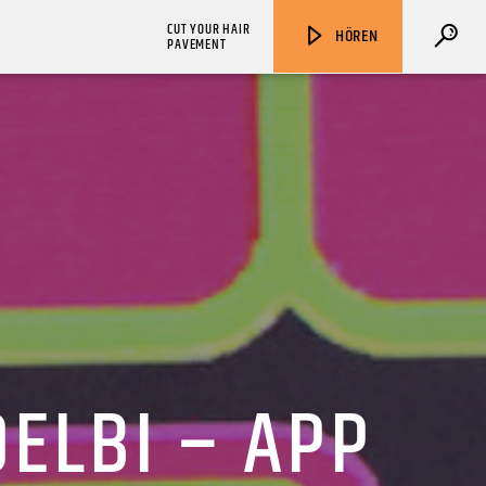
CUT YOUR HAIR
HÖREN
PAVEMENT
ZU HÖREN IN
Münster
90,9 MHz
Steinfurt
103,9 MHz
ELBI – APP