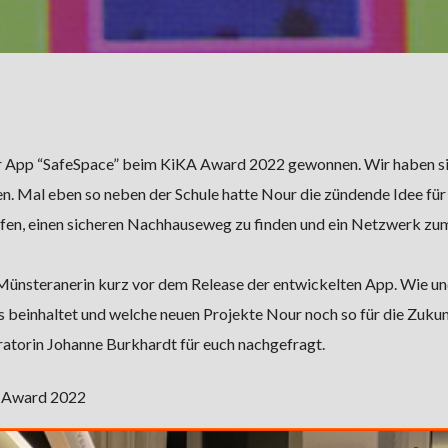
hrer App “SafeSpace” beim KiKA Award 2022 gewonnen. Wir haben s
en. Mal eben so neben der Schule hatte Nour die zündende Idee für
helfen, einen sicheren Nachhauseweg zu finden und ein Netzwerk zu
Münsteranerin kurz vor dem Release der entwickelten App. Wie u
les beinhaltet und welche neuen Projekte Nour noch so für die Zukun
ratorin Johanne Burkhardt für euch nachgefragt.
A Award 2022