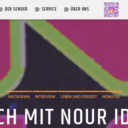
DER SENDER
SERVICE
ÜBER UNS
AKTUELLE SENDUNG
MOEBIUS
12:00
24:00
INSTAGRAM
INTERVIEW
LEBEN UND FREIZEIT
MÜNSTER
CH MIT NOUR ID