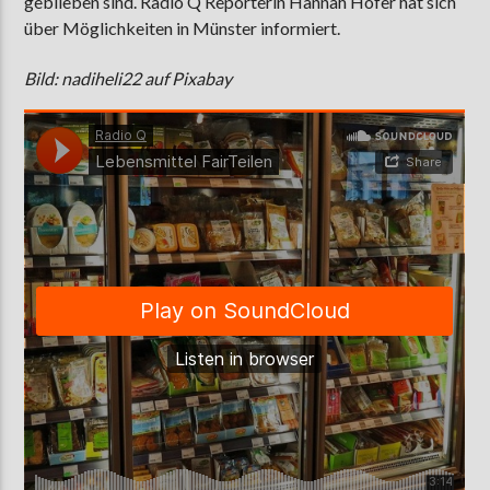
geblieben sind. Radio Q Reporterin Hannah Hofer hat sich
über Möglichkeiten in Münster informiert.
Bild: nadiheli22 auf Pixabay
AKTUELLE SENDUNG
COFFEESHOP
09:00
12:00
ZU HÖREN IN
Münster
90,9 MHz
Steinfurt
103,9 MHz