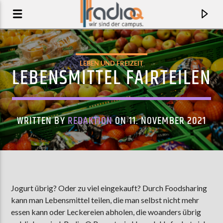
LEBEN UND FREIZEIT
LEBENSMITTEL FAIRTEILEN
WRITTEN BY
REDAKTION
ON 11. NOVEMBER 2021
AKTUELLER TRACK
Jogurt übrig? Oder zu viel eingekauft? Durch Foodsharing
kann man Lebensmittel teilen, die man selbst nicht mehr
CHAPTER I: OUT IN TIME
essen kann oder Leckereien abholen, die woanders übrig
LUMINIAH