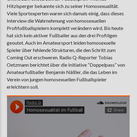
Hitzlsperger bekannte sich zu seiner Homosexualität.
Viele Sportexperten waren sich damals einig, dass dieses
Interview die Wahrnehmung von homosexuellen
AKTUELLE SENDUNG
Profifußballspielern komplett verändern wird. Bis heute
MOEBIUS
hat sich kein aktiver Fußballer aus den drei Profiligen
00:00
18:00
geoutet. Auch im Amateursport leiden homosexuelle
Spieler über fehlende Strukturen, die den Schritt zum
Coming Out erschweren. Radio Q-Reporter Tobias
Oetzmann berichtet über die Initiative “Doppelpass” von
ZU HÖREN IN
Münster
90,9 MHz
Steinfurt
103,9 MHz
Amateurfußballer Benjamin Näßler, die das Leben im
Verein von jungen homosexuellen Fußballspieler
erleichtern soll.