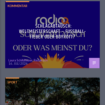
KOMMENTAR
SCHLAGABTAUSCH:
WELTMEISTERSCHAFT – FUSSBALL-F
IEBER ODER BOYKOTT?
Laura Schildheuer
,
Redaktion
16. JULI 2026
SPORT