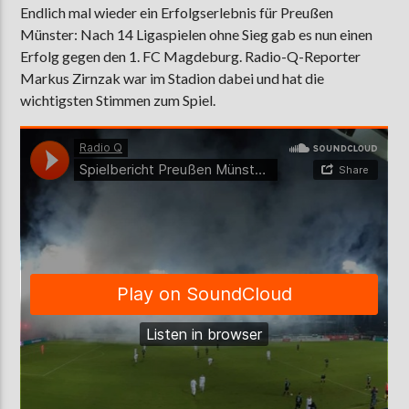
Endlich mal wieder ein Erfolgserlebnis für Preußen
Münster: Nach 14 Ligaspielen ohne Sieg gab es nun einen
Erfolg gegen den 1. FC Magdeburg. Radio-Q-Reporter
AKTUELLE SENDUNG
Markus Zirnzak war im Stadion dabei und hat die
MOEBIUS
wichtigsten Stimmen zum Spiel.
00:00
09:00
ZU HÖREN IN
Münster
90,9 MHz
Steinfurt
103,9 MHz