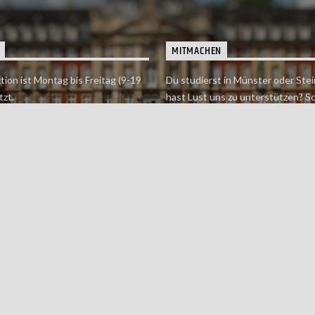
MITMACHEN
tion ist Montag bis Freitag (9-19
Du studierst in Münster oder Stei
tzt.
hast Lust uns zu unterstützen? S
 erreichst findet du hier.
einfach in der Redaktion vorbei o
dich bei uns.
Jetzt mitmachen