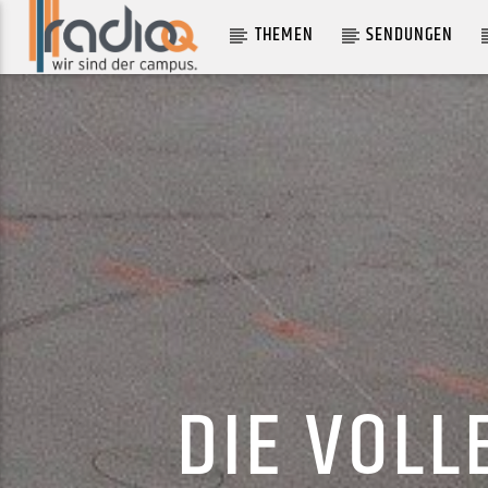
THEMEN
SENDUNGEN
AKTUELLER TRACK
DID I (PEACHES REMIX)
ROMY
DIE VOLL