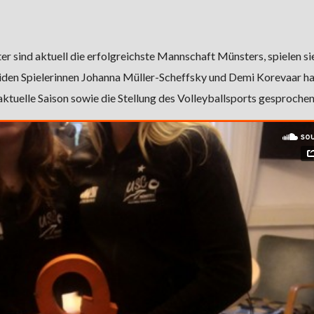
r sind aktuell die erfolgreichste Mannschaft Münsters, spielen si
 beiden Spielerinnen Johanna Müller-Scheffsky und Demi Korevaar h
ktuelle Saison sowie die Stellung des Volleyballsports gesprochen