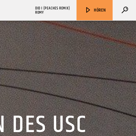
DID I (PEACHES REMIX)
HÖREN
ROMY
ZU HÖREN IN
Münster
90,9 MHz
Steinfurt
103,9 MHz
N DES USC