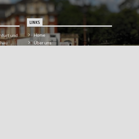
LINKS
Home
nfurt und
chau
Über uns
der melde
Impressum & Datenschutzerklärung