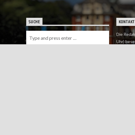
SUCHE
KONTAKT
Die Redak
Uhr) bese
Wie du uns