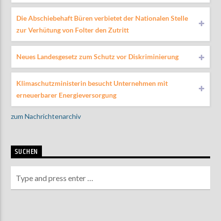
Die Abschiebehaft Büren verbietet der Nationalen Stelle
zur Verhütung von Folter den Zutritt
AKTUELLE SENDUNG
MOEBIUS
Neues Landesgesetz zum Schutz vor Diskriminierung
00:00
18:00
Klimaschutzministerin besucht Unternehmen mit
erneuerbarer Energieversorgung
ZU HÖREN IN
Münster
90,9 MHz
Steinfurt
103,9 MHz
zum Nachrichtenarchiv
SUCHEN