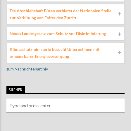
Die Abschiebehaft Büren verbietet der Nationalen Stelle
zur Verhütung von Folter den Zutritt
AKTUELLE SENDUNG
MOEBIUS
Neues Landesgesetz zum Schutz vor Diskriminierung
00:00
09:00
Klimaschutzministerin besucht Unternehmen mit
erneuerbarer Energieversorgung
ZU HÖREN IN
Münster
90,9 MHz
Steinfurt
103,9 MHz
zum Nachrichtenarchiv
SUCHEN