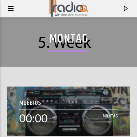
MONTAG
MOEBIUS
00:00
AKTUELLER TRACK
MONTAG
PAPEL
TALCO