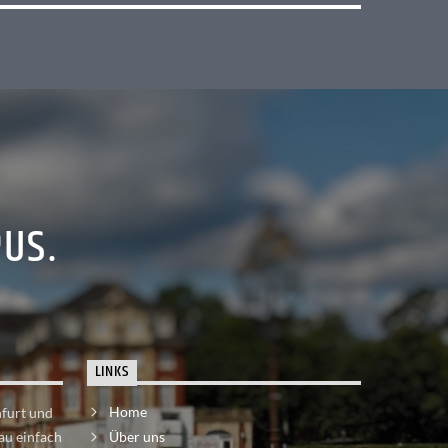
PUS.
LINKS
Home
nfurt und
au einfach
Über uns