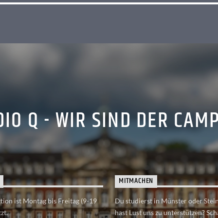
IO Q - WIR SIND DER CAM
MITMACHEN
ion ist Montag bis Freitag (9-19
Du studierst in Münster oder Stei
zt.
hast Lust uns zu unterstützen? Sch