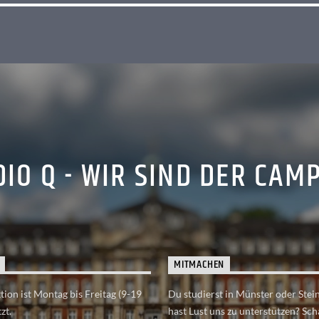
IO Q - WIR SIND DER CAM
MITMACHEN
ion ist Montag bis Freitag (9-19
Du studierst in Münster oder Stei
zt.
hast Lust uns zu unterstützen? Sch