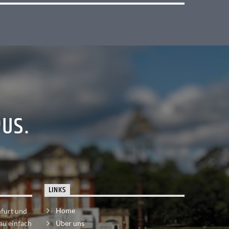
PUS.
LINKS
Home
nfurt und
au einfach
Über uns