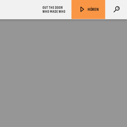
OUT THE DOOR
HÖREN
WHO MADE WHO
ZU HÖREN IN
Münster
90,9 MHz
Steinfurt
103,9 MHz