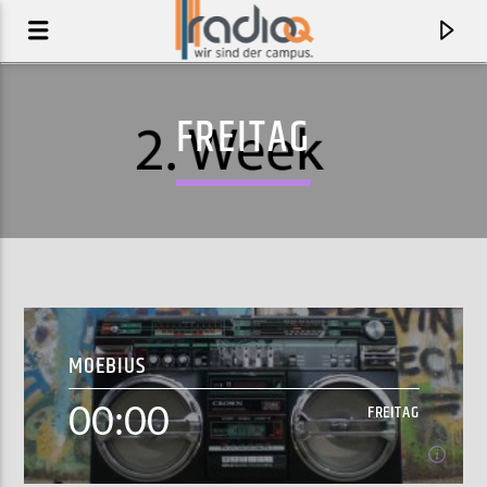
FREITAG
MOEBIUS
00:00
AKTUELLER TRACK
FREITAG
LYNKS THINKS
LYNKS