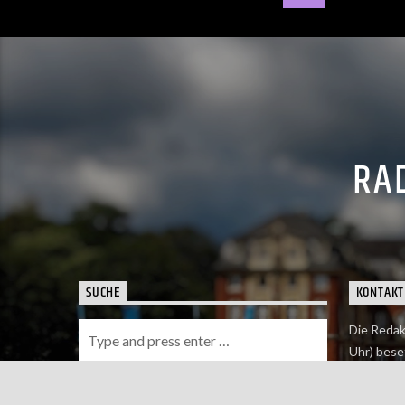
RAD
SUCHE
KONTAKT
Die Redak
Uhr) bese
Wie du uns