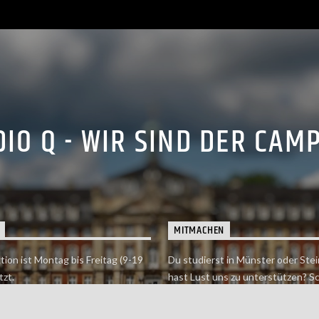
IO Q - WIR SIND DER CAM
MITMACHEN
tion ist Montag bis Freitag (9-19
Du studierst in Münster oder Stei
tzt.
hast Lust uns zu unterstützen? S
 erreichst findet du hier.
einfach in der Redaktion vorbei o
dich bei uns.