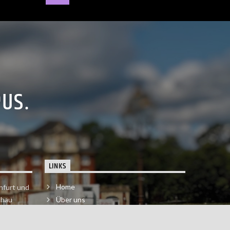
PUS.
LINKS
Home
nfurt und
chau
Über uns
der melde
Impressum & Datenschutzerklärung