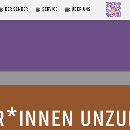
DER SENDER
SERVICE
ÜBER UNS
AKTUELLE SENDUNG
COFFEESHOP
09:00
12:00
R*INNEN UNZU