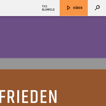
TICS
HÖREN
BLUMFELD
ZU HÖREN IN
Münster
90,9 MHz
Steinfurt
103,9 MHz
FRIEDEN