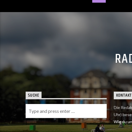
RAD
SUCHE
KONTAKT
Die Redak
Uhr) bese
Wie du uns