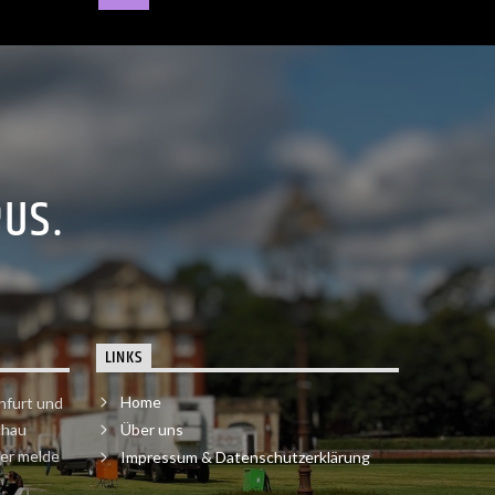
PUS.
LINKS
Home
nfurt und
chau
Über uns
der melde
Impressum & Datenschutzerklärung