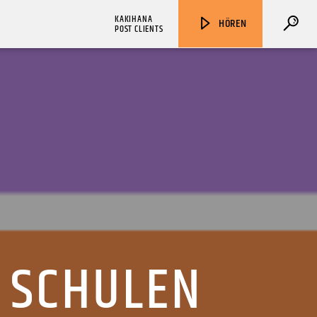
KAKIHANA
HÖREN
POST CLIENTS
ZU HÖREN IN
Münster
90,9 MHz
Steinfurt
103,9 MHz
 SCHULEN