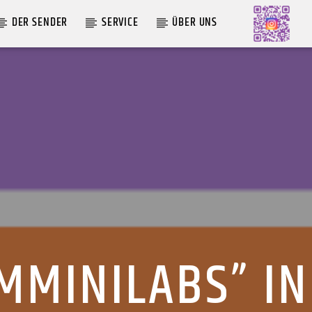
DER SENDER
SERVICE
ÜBER UNS
AKTUELLE SENDUNG
MOEBIUS
19:00
24:00
MMINILABS” IN