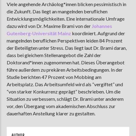
Viele angehende Archäolog*innen blicken pessimistisch in
die Zukunft.
Das liegt an mangelnden beruflichen
Entwicklungsmöglichkeiten. Eine internationale Umfrage
AKTUELLE SENDUNG
dazu wird von Dr. Maxime Brami von der
Johannes
COFFEESHOP
Gutenberg-Universität Mainz
koordiniert. Aufgrund der
mangelnden beruflichen Perspektiven leiden 84 Prozent
09:00
12:00
der Beteiligten unter Stress. Das liegt laut Dr. Brami daran,
dass bei gleichem Stellenangebot die Zahl der
Doktorand*innen zugenommen hat. Dieses Überangebot
ZU HÖREN IN
Münster
90,9 MHz
Steinfurt
103,9 MHz
führe außerdem zu prekären Arbeitsbedingungen. In der
Studie berichten 47 Prozent von Mobbing am
Arbeitsplatz. Das Arbeitsumfeld wird als “vergiftet” und
“von starker Konkurrenz geprägt” beschrieben.
Um die
Situation zu verbessern, schlägt Dr. Brami unter anderem
vor, den Übergang vom akademischen Abschluss zur
dauerhaften Anstellung klarer zu gestalten.
AUTHOR