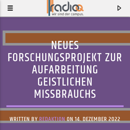
NEUES
FORSCHUNGSPROJEKT ZUR
AUFARBEITUNG
GEISTLICHEN
MISSBRAUCHS
AKTUELLER TRACK
MARRIED TO BEETLEJUICE
WRITTEN BY
REDAKTION
ON 14. DEZEMBER 2022
MURMANSK