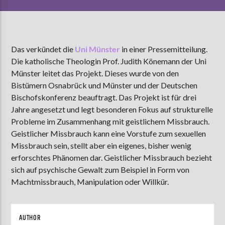
AKTUELLE SENDUNG
Das verkündet die
Uni Münster
in einer Pressemitteilung.
MOEBIUS
Die katholische Theologin Prof. Judith Könemann der Uni
00:00
18:00
Münster leitet das Projekt. Dieses wurde von den
Bistümern Osnabrück und Münster und der Deutschen
Bischofskonferenz beauftragt. Das Projekt ist für drei
ZU HÖREN IN
Münster
90,9 MHz
Jahre angesetzt und legt besonderen Fokus auf strukturelle
Steinfurt
103,9 MHz
Probleme im Zusammenhang mit geistlichem Missbrauch.
Geistlicher Missbrauch kann eine Vorstufe zum sexuellen
Missbrauch sein, stellt aber ein eigenes, bisher wenig
erforschtes Phänomen dar. Geistlicher Missbrauch bezieht
sich auf psychische Gewalt zum Beispiel in Form von
Machtmissbrauch, Manipulation oder Willkür.
AUTHOR