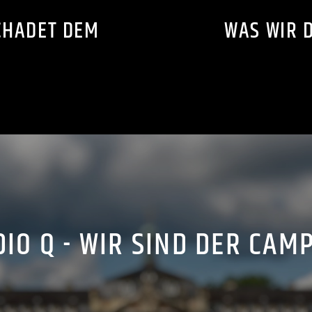
CHADET DEM
WAS WIR 
IO Q - WIR SIND DER CAM