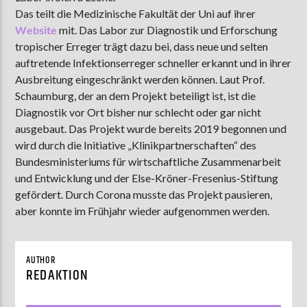
Das teilt die Medizinische Fakultät der Uni auf ihrer
Website
mit. Das Labor zur Diagnostik und Erforschung
tropischer Erreger trägt dazu bei, dass neue und selten
AKTUELLE SENDUNG
auftretende Infektionserreger schneller erkannt und in ihrer
MOEBIUS
Ausbreitung eingeschränkt werden können. Laut Prof.
00:00
18:00
Schaumburg, der an dem Projekt beteiligt ist, ist die
Diagnostik vor Ort bisher nur schlecht oder gar nicht
ausgebaut. Das Projekt wurde bereits 2019 begonnen und
wird durch die Initiative „Klinikpartnerschaften“ des
ZU HÖREN IN
Münster
90,9 MHz
Steinfurt
103,9 MHz
Bundesministeriums für wirtschaftliche Zusammenarbeit
und Entwicklung und der Else-Kröner-Fresenius-Stiftung
gefördert. Durch Corona musste das Projekt pausieren,
aber konnte im Frühjahr wieder aufgenommen werden.
AUTHOR
REDAKTION