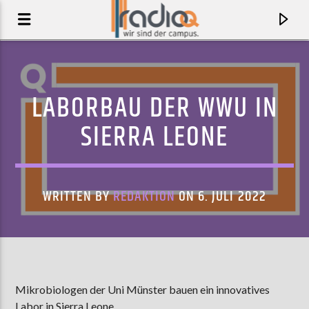
LABORBAU DER WWU IN
SIERRA LEONE
WRITTEN BY
REDAKTION
ON 6. JULI 2022
AKTUELLER TRACK
JETSKI (FRIKI)
Mikrobiologen der Uni Münster bauen ein innovatives
MOLIY FEAT. YAILIN LA MÁS VIRAL
Labor in Sierra Leone.