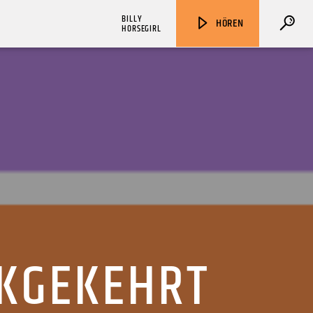
BILLY
HÖREN
HORSEGIRL
ZU HÖREN IN
Münster
90,9 MHz
Steinfurt
103,9 MHz
CKGEKEHRT