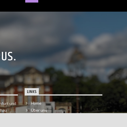
PUS.
LINKS
Home
nfurt und
chau
Über uns
der melde
Impressum & Datenschutzerklärung