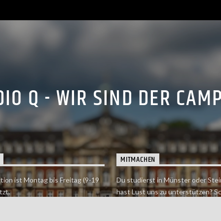
IO Q - WIR SIND DER CAM
MITMACHEN
tion ist Montag bis Freitag (9-19
Du studierst in Münster oder Stei
tzt.
hast Lust uns zu unterstützen? S
 erreichst findet du hier.
einfach in der Redaktion vorbei o
dich bei uns.