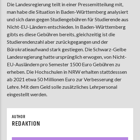
Die Landesregierung teilt in einer Pressemitteilung mit,
man habe die Situation in Baden-Württemberg analysiert
und sich dann gegen Studiengebühren für Studierende aus
AKTUELLE SENDUNG
Nicht-EU-Ländern entschieden. In Baden-Württemberg
MOEBIUS
gibts es diese Gebühren bereits, gleichzeitig ist die
Studierendenzahl aber zurückgegangen und der
00:00
18:00
Bürokratieaufwand stark gestiegen. Die Schwarz-Gelbe
Landesregierung hatte ursprünglich erwogen, von Nicht-
EU-Ausländern pro Semester 1500 Euro Gebühren zu
ZU HÖREN IN
Münster
90,9 MHz
Steinfurt
103,9 MHz
erheben. Die Hochschulen in NRW erhalten stattdesssen
ab 2021 etwa 50 Millionen Euro zur Verbesserung der
Lehre. Mit dem Geld solle zusätzliches Lehrpersonal
eingestellt werden.
AUTHOR
REDAKTION