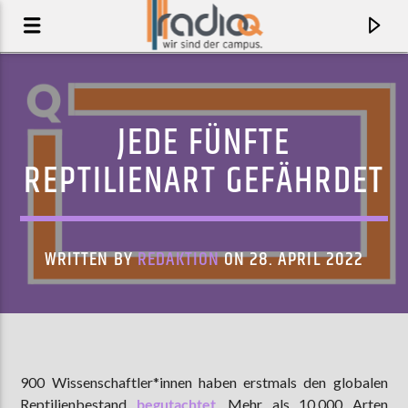
JEDE FÜNFTE
REPTILIENART GEFÄHRDET
WRITTEN BY
REDAKTION
ON 28. APRIL 2022
AKTUELLER TRACK
GIRL CRUSH
900 Wissenschaftler*innen haben erstmals den globalen
NOA DEAR
Reptilienbestand
begutachtet
. Mehr als 10.000 Arten