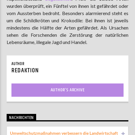
wurden überprüft, ein Fünftel von ihnen ist gefährdet oder
vom Aussterben bedroht. Besonders alarmierend steht es
um die Schildkröten und Krokodile: Bei ihnen ist jeweils
AKTUELLE SENDUNG
mindestens die Hälfte der Arten gefährdet. Als Ursachen
MOEBIUS
sehen die Forschenden die Zerstörung der natürlichen
00:00
09:00
Lebensräume, illegale Jagd und Handel.
AUTHOR
ZU HÖREN IN
Münster
90,9 MHz
Steinfurt
103,9 MHz
REDAKTION
AUTHOR'S ARCHIVE
NACHRICHTEN
Umweltschutzmaßnahmen verbessern die Landwirtschaft