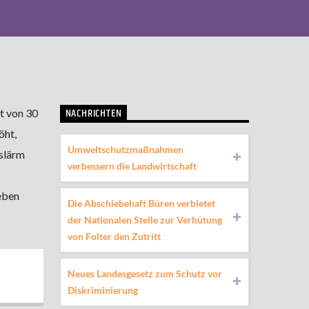
NACHRICHTEN
t von 30
öht,
Umweltschutzmaßnahmen
rslärm
verbessern die Landwirtschaft
eben
Die Abschiebehaft Büren verbietet
der Nationalen Stelle zur Verhütung
von Folter den Zutritt
Neues Landesgesetz zum Schutz vor
Diskriminierung