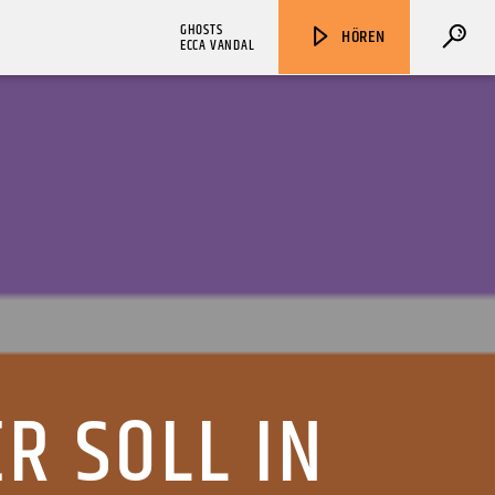
GHOSTS
HÖREN
ECCA VANDAL
ZU HÖREN IN
Münster
90,9 MHz
Steinfurt
103,9 MHz
R SOLL IN