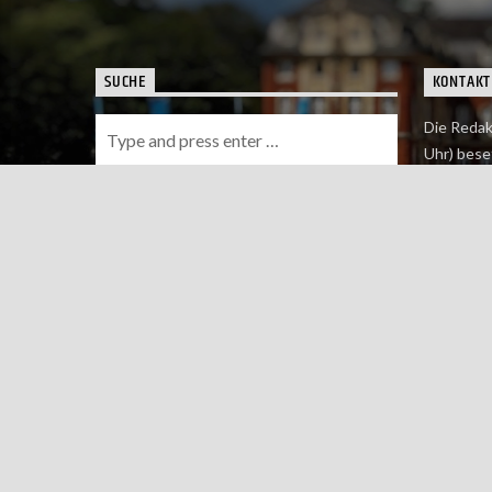
SUCHE
KONTAKT
Die Redak
Uhr) bese
Wie du uns