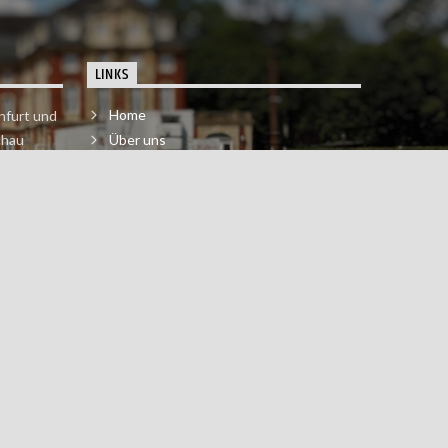
LINKS
Home
nfurt und
chau
Über uns
der melde
Impressum & Datenschutzerklärung