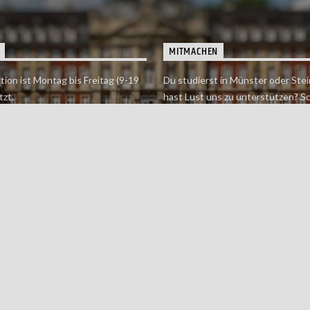
MITMACHEN
tion ist Montag bis Freitag (9-19
Du studierst in Münster oder Stei
tzt.
hast Lust uns zu unterstützen? S
 erreichst findet du hier.
einfach in der Redaktion vorbei o
dich bei uns.
Jetzt mitmachen