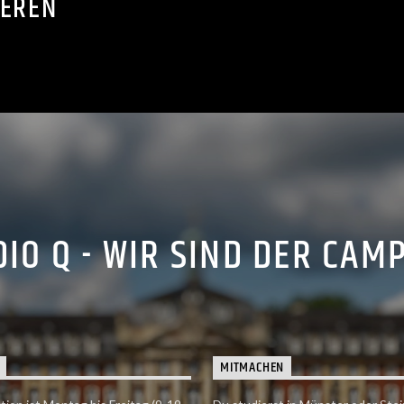
IEREN
IO Q - WIR SIND DER CAM
MITMACHEN