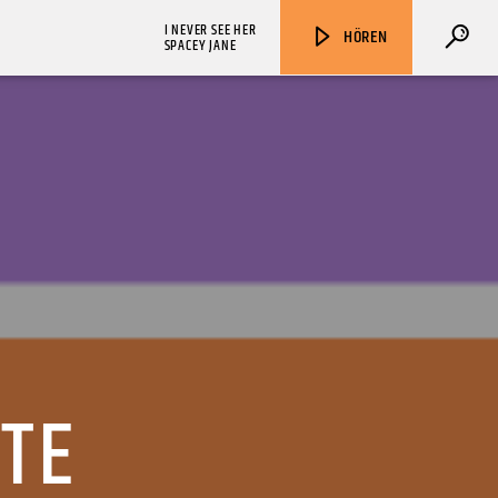
I NEVER SEE HER
HÖREN
SPACEY JANE
ZU HÖREN IN
Münster
90,9 MHz
Steinfurt
103,9 MHz
NTE