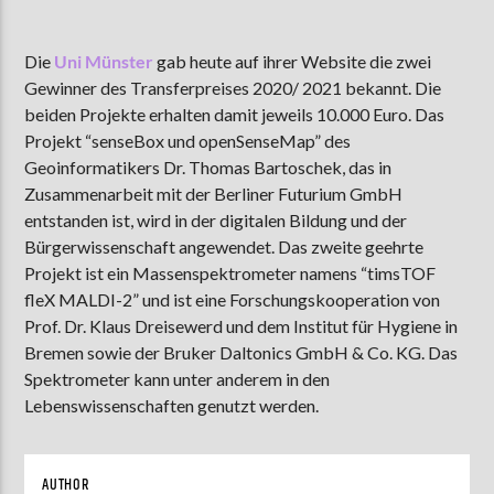
Die
Uni Münster
gab heute auf ihrer Website die zwei
Gewinner des Transferpreises 2020/ 2021 bekannt. Die
AKTUELLE SENDUNG
MOEBIUS
beiden Projekte erhalten damit jeweils 10.000 Euro. Das
Projekt “senseBox und openSenseMap” des
00:00
09:00
Geoinformatikers Dr. Thomas Bartoschek, das in
Zusammenarbeit mit der Berliner Futurium GmbH
entstanden ist, wird in der digitalen Bildung und der
ZU HÖREN IN
Münster
90,9 MHz
Steinfurt
103,9 MHz
Bürgerwissenschaft angewendet. Das zweite geehrte
Projekt ist ein Massenspektrometer namens “timsTOF
fleX MALDI-2” und ist eine Forschungskooperation von
Prof. Dr. Klaus Dreisewerd und dem Institut für Hygiene in
Bremen sowie der Bruker Daltonics GmbH & Co. KG. Das
Spektrometer kann unter anderem in den
Lebenswissenschaften genutzt werden.
AUTHOR