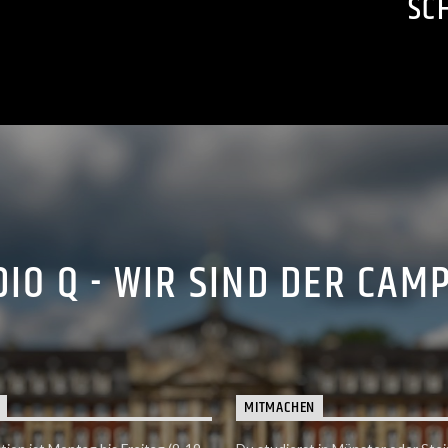
SC
IO Q - WIR SIND DER CAM
MITMACHEN