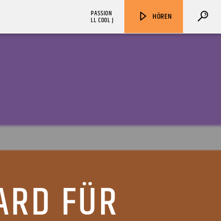
PASSION
HÖREN
LL COOL J
ZU HÖREN IN
Münster
90,9 MHz
Steinfurt
103,9 MHz
ARD FÜR