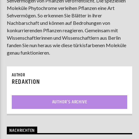
Sehvermögen von Pflanzen veröffentlicht. Die speziellen
Moleküle Phytochrome verleihen Pflanzen eine Art
Sehvermögen. So erkennen Sie Blätter in ihrer
Nachbarschaft und können auf Bedrohungen von
AKTUELLE SENDUNG
konkurrierenden Pflanzen reagieren. Gemeinsam mit
MOEBIUS
Wissenschaftlerinnen und Wissenschaftlern aus Berlin
12:00
24:00
fanden Sie nun heraus wie diese türkisfarbenen Moleküle
genau funktionieren.
ZU HÖREN IN
Münster
90,9 MHz
Steinfurt
103,9 MHz
AUTHOR
REDAKTION
AUTHOR'S ARCHIVE
NACHRICHTEN