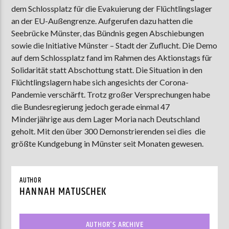
dem Schlossplatz für die Evakuierung der Flüchtlingslager
an der EU-Außengrenze. Aufgerufen dazu hatten die
Seebrücke Münster, das Bündnis gegen Abschiebungen
AKTUELLE SENDUNG
sowie die Initiative Münster – Stadt der Zuflucht. Die Demo
COFFEESHOP
auf dem Schlossplatz fand im Rahmen des Aktionstags für
09:00
12:00
Solidarität statt Abschottung statt. Die Situation in den
Flüchtlingslagern habe sich angesichts der Corona-
Pandemie verschärft. Trotz großer Versprechungen habe
die Bundesregierung jedoch gerade einmal 47
ZU HÖREN IN
Münster
90,9 MHz
Steinfurt
103,9 MHz
Minderjährige aus dem Lager Moria nach Deutschland
geholt. Mit den über 300 Demonstrierenden sei dies die
größte Kundgebung in Münster seit Monaten gewesen.
AUTHOR
HANNAH MATUSCHEK
AUTHOR'S ARCHIVE