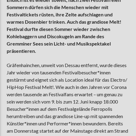
Sommern dürfen sich die Menschen wieder mit
Festivaltickets rüsten, ihre Zelte aufschlagen und
warmes Dosenbier trinken. Auch das grandiose Melt!
AKTUELLE SENDUNG
Festival durfte diesen Sommer wieder zwischen
MOEBIUS
Kohlebaggern und Discokugeln am Rande des
12:00
18:00
Gremminer Sees sein Licht- und Musikspektakel
präsentieren.
Gräfenhainchen, unweit von Dessau entfernt, wurde dieses
ZU HÖREN IN
Münster
90,9 MHz
Steinfurt
103,9 MHz
Jahr wieder von tausenden Festivalbesucher*innen
gestürmt und eignet sich als Location ideal für das Electro/
HipHop Festival Melt!. Wie auch in den Jahren vor Corona
werden tausende an Festivalfans erwartet – um genau zu
sein werden sich vom 9. bis zum 12. Juni knapp 18.000
Besucher*innen auf dem Festivalgelände Ferropolis
herumtreiben und das grandiose Line-up mit spannenden
Künstler*innen und Performer*innen bewundern. Bereits
am Donnerstag startet auf der Mainstage direkt am Strand