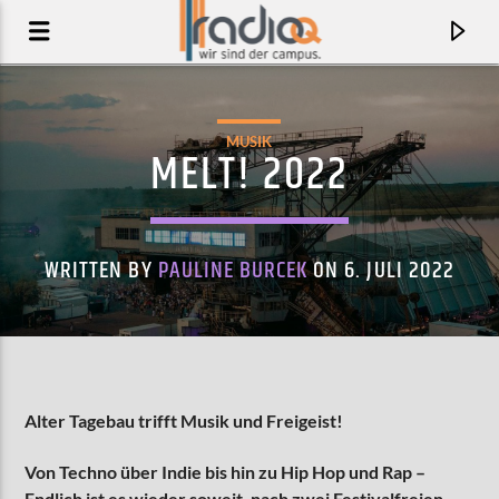
MUSIK
MELT! 2022
WRITTEN BY
PAULINE BURCEK
ON 6. JULI 2022
AKTUELLER TRACK
Alter Tagebau trifft Musik und Freigeist!
SAPIEN
Von Techno über Indie bis hin zu Hip Hop und Rap –
BONOBO
Endlich ist es wieder soweit, nach zwei Festivalfreien